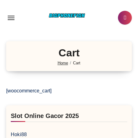
Skip
to
content
Cart
Home
Cart
[woocommerce_cart]
Slot Online Gacor 2025
Hoki88