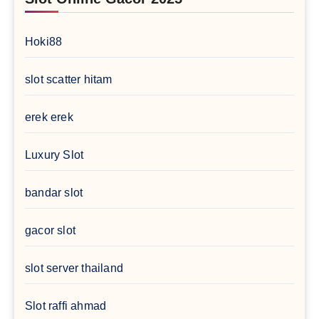
Hoki88
slot scatter hitam
erek erek
Luxury Slot
bandar slot
gacor slot
slot server thailand
Slot raffi ahmad