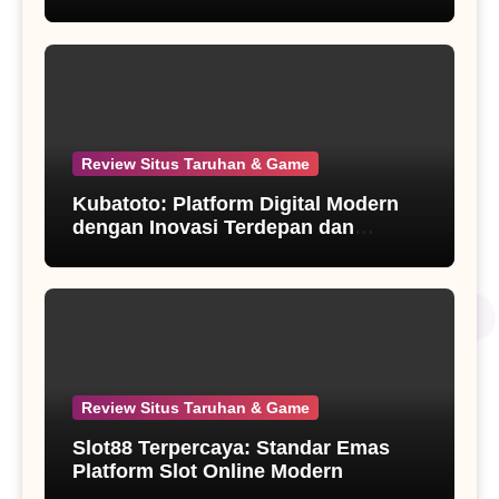
Alternatif yang Perlu Diketahui
Review Situs Taruhan & Game
Kubatoto: Platform Digital Modern
dengan Inovasi Terdepan dan
Pengalaman Pengguna Optimal
Review Situs Taruhan & Game
Slot88 Terpercaya: Standar Emas
Platform Slot Online Modern