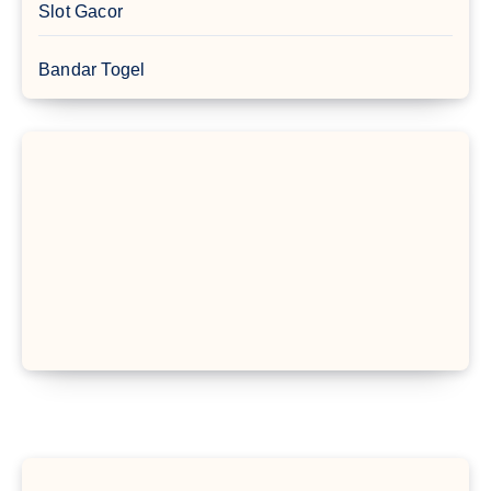
Slot Gacor
Bandar Togel