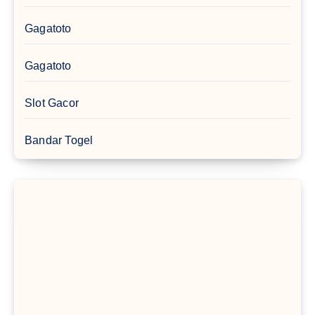
Gagatoto
Gagatoto
Slot Gacor
Bandar Togel