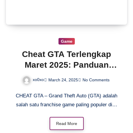
Game
Cheat GTA Terlengkap
Maret 2025: Panduan
Bahasa Indonesia untuk
xo0xo
March 24, 2025
No Comments
Pemain PS2, PS3, PS4,
dan PC
CHEAT GTA – Grand Theft Auto (GTA) adalah
salah satu franchise game paling populer di…
Read More