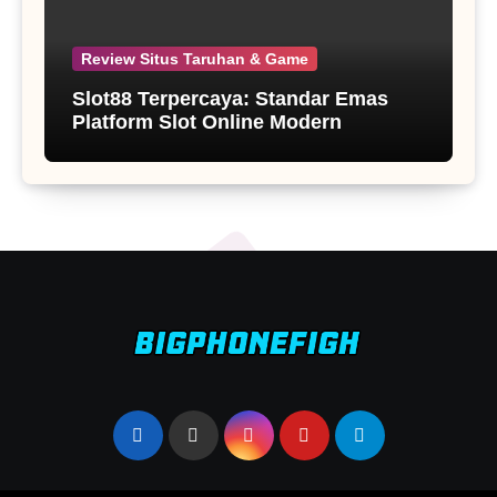
Review Situs Taruhan & Game
Slot88 Terpercaya: Standar Emas
Platform Slot Online Modern