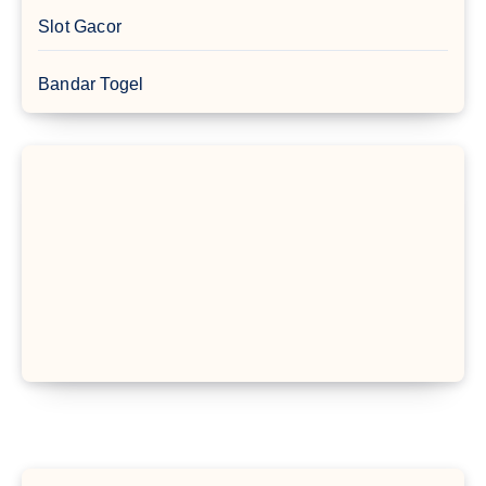
Slot Gacor
Bandar Togel