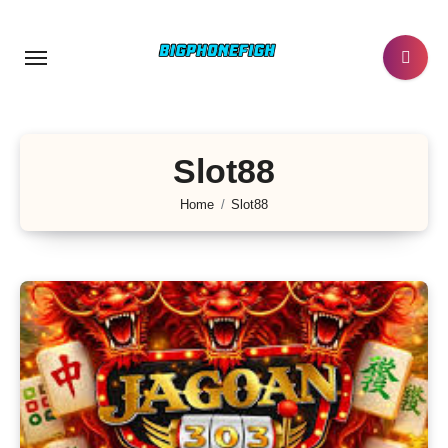
Skip
to
content
Slot88
Home
Slot88