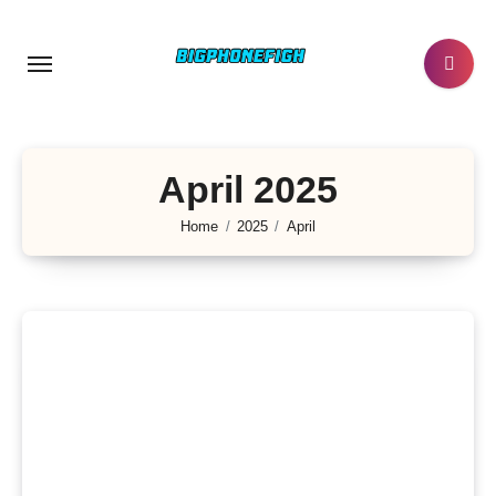
Skip
to
content
April 2025
Home
2025
April