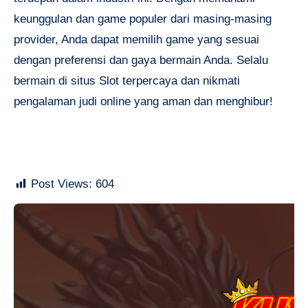
keunggulan dan game populer dari masing-masing
provider, Anda dapat memilih game yang sesuai
dengan preferensi dan gaya bermain Anda. Selalu
bermain di situs Slot terpercaya dan nikmati
pengalaman judi online yang aman dan menghibur!
Post Views:
604