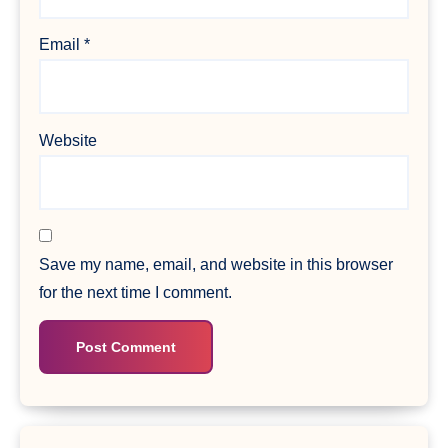
Email
*
Website
Save my name, email, and website in this browser
for the next time I comment.