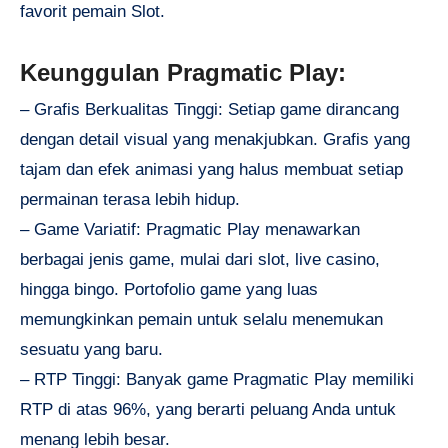
favorit pemain Slot.
Keunggulan Pragmatic Play:
– Grafis Berkualitas Tinggi: Setiap game dirancang
dengan detail visual yang menakjubkan. Grafis yang
tajam dan efek animasi yang halus membuat setiap
permainan terasa lebih hidup.
– Game Variatif: Pragmatic Play menawarkan
berbagai jenis game, mulai dari slot, live casino,
hingga bingo. Portofolio game yang luas
memungkinkan pemain untuk selalu menemukan
sesuatu yang baru.
– RTP Tinggi: Banyak game Pragmatic Play memiliki
RTP di atas 96%, yang berarti peluang Anda untuk
menang lebih besar.