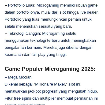
– Portofolio Luas: Microgaming memiliki ribuan game
dalam portofolionya, mulai dari slot hingga live dealer.
Portofolio yang luas memungkinkan pemain untuk
selalu menemukan sesuatu yang baru.
– Teknologi Canggih: Microgaming selalu
menggunakan teknologi terbaru untuk meningkatkan
pengalaman bermain. Mereka juga dikenal dengan
keamanan dan fair play yang tinggi.
Game Populer Microgaming 2025:
– Mega Moolah
Dikenal sebagai “Millionaire Maker,” slot ini
menawarkan jackpot progresif yang mengubah hidup.
Fitur free spins dan multiplier membuat permainan ini