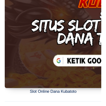
Slot Online Dana Kubatoto