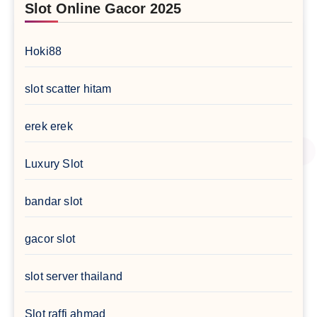
Slot Online Gacor 2025
Hoki88
slot scatter hitam
erek erek
Luxury Slot
bandar slot
gacor slot
slot server thailand
Slot raffi ahmad