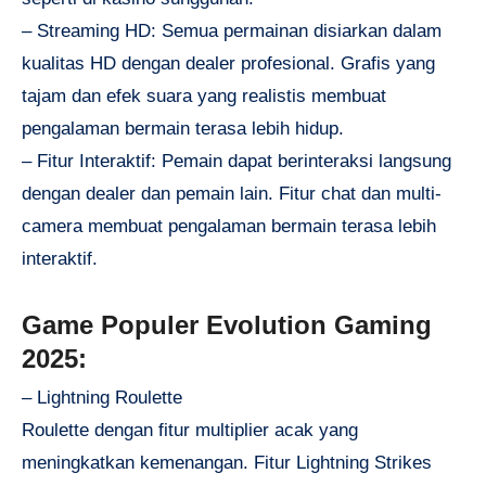
– Streaming HD: Semua permainan disiarkan dalam
kualitas HD dengan dealer profesional. Grafis yang
tajam dan efek suara yang realistis membuat
pengalaman bermain terasa lebih hidup.
– Fitur Interaktif: Pemain dapat berinteraksi langsung
dengan dealer dan pemain lain. Fitur chat dan multi-
camera membuat pengalaman bermain terasa lebih
interaktif.
Game Populer Evolution Gaming
2025:
– Lightning Roulette
Roulette dengan fitur multiplier acak yang
meningkatkan kemenangan. Fitur Lightning Strikes