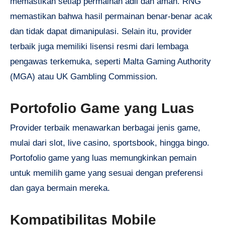
memastikan setiap permainan adil dan aman. RNG
memastikan bahwa hasil permainan benar-benar acak
dan tidak dapat dimanipulasi. Selain itu, provider
terbaik juga memiliki lisensi resmi dari lembaga
pengawas terkemuka, seperti Malta Gaming Authority
(MGA) atau UK Gambling Commission.
Portofolio Game yang Luas
Provider terbaik menawarkan berbagai jenis game,
mulai dari slot, live casino, sportsbook, hingga bingo.
Portofolio game yang luas memungkinkan pemain
untuk memilih game yang sesuai dengan preferensi
dan gaya bermain mereka.
Kompatibilitas Mobile