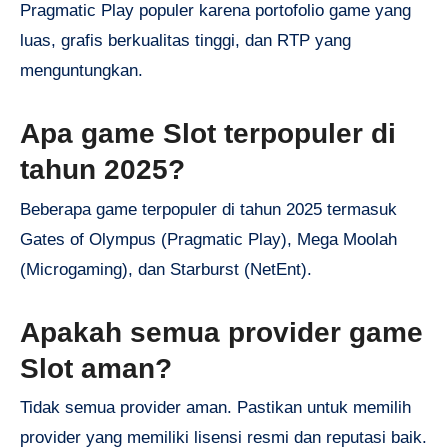
Pragmatic Play populer karena portofolio game yang
luas, grafis berkualitas tinggi, dan RTP yang
menguntungkan.
Apa game Slot terpopuler di
tahun 2025?
Beberapa game terpopuler di tahun 2025 termasuk
Gates of Olympus (Pragmatic Play), Mega Moolah
(Microgaming), dan Starburst (NetEnt).
Apakah semua provider game
Slot aman?
Tidak semua provider aman. Pastikan untuk memilih
provider yang memiliki lisensi resmi dan reputasi baik.