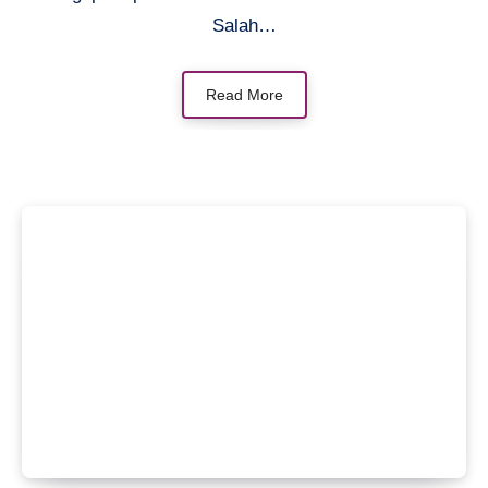
Salah…
Read More