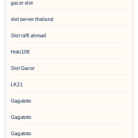
gacor slot
slot server thailand
Slot raffi ahmad
Hoki108
Slot Gacor
LK21
Gagatoto
Gagatoto
Gagatoto