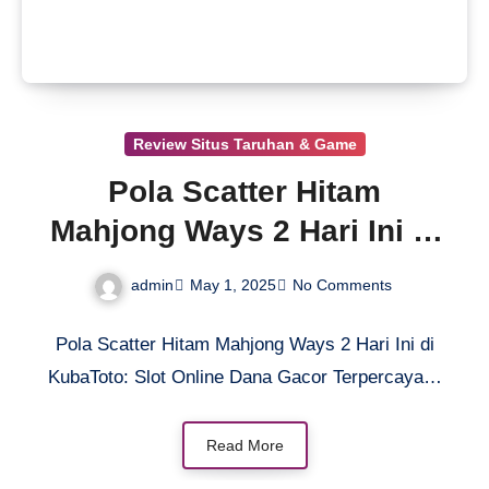
Review Situs Taruhan & Game
Pola Scatter Hitam
Mahjong Ways 2 Hari Ini di
KubaToto: Slot Online
admin
May 1, 2025
No Comments
Dana Gacor Terpercaya di
Indonesia (2025)
Pola Scatter Hitam Mahjong Ways 2 Hari Ini di
KubaToto: Slot Online Dana Gacor Terpercaya…
Read More