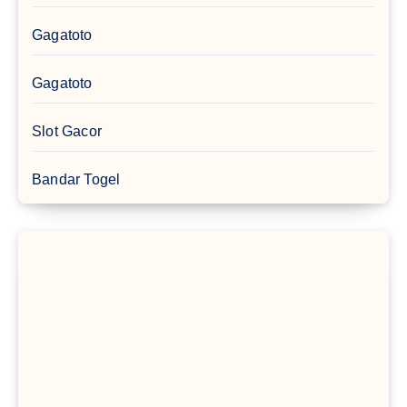
Gagatoto
Gagatoto
Slot Gacor
Bandar Togel