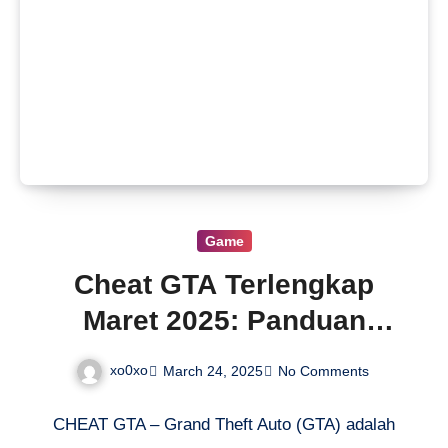
Game
Cheat GTA Terlengkap
Maret 2025: Panduan
Bahasa Indonesia untuk
xo0xo
March 24, 2025
No Comments
Pemain PS2, PS3, PS4,
dan PC
CHEAT GTA – Grand Theft Auto (GTA) adalah