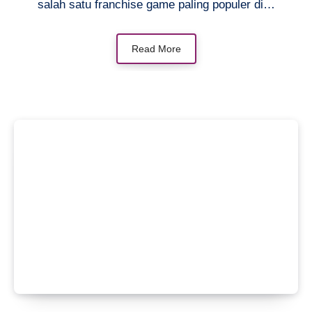
salah satu franchise game paling populer di…
Read More