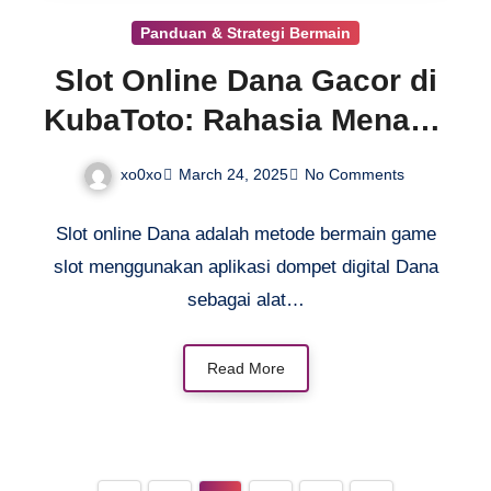
Panduan & Strategi Bermain
Slot Online Dana Gacor di
KubaToto: Rahasia Menang
Besar dengan RTP Tinggi
xo0xo
March 24, 2025
No Comments
Slot online Dana adalah metode bermain game
slot menggunakan aplikasi dompet digital Dana
sebagai alat…
Read More