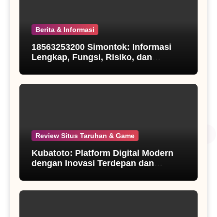
Berita & Informasi
18563253200 Simontok: Informasi
Lengkap, Fungsi, Risiko, dan
Alternatif yang Perlu Diketahui
Review Situs Taruhan & Game
Kubatoto: Platform Digital Modern
dengan Inovasi Terdepan dan
Pengalaman Pengguna Optimal