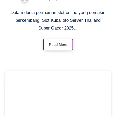
Dalam dunia permainan slot online yang semakin
berkembang, Slot KubaToto Server Thailand
Super Gacor 2025…
Read More