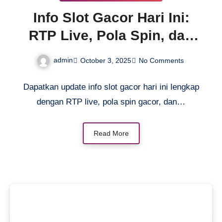
Info Slot Gacor Hari Ini:
RTP Live, Pola Spin, dan
Bonus Slot Terbaru
admin
October 3, 2025
No Comments
Dapatkan update info slot gacor hari ini lengkap
dengan RTP live, pola spin gacor, dan…
Read More