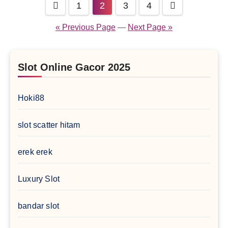
Posts
1
2
3
4
pagination
« Previous Page
—
Next Page »
Slot Online Gacor 2025
Hoki88
slot scatter hitam
erek erek
Luxury Slot
bandar slot