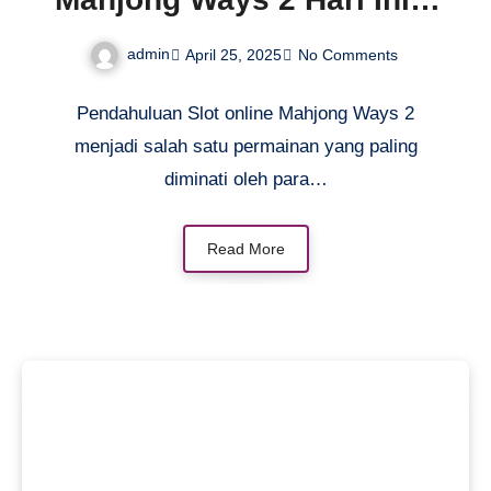
Panduan Lengkap dan
admin
April 25, 2025
No Comments
Terpercaya
Pendahuluan Slot online Mahjong Ways 2
menjadi salah satu permainan yang paling
diminati oleh para…
Read More