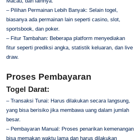
Macau, dan lainnya.
– Pilihan Permainan Lebih Banyak: Selain togel,
biasanya ada permainan lain seperti casino, slot,
sportsbook, dan poker.
– Fitur Tambahan: Beberapa platform menyediakan
fitur seperti prediksi angka, statistik keluaran, dan live
draw.
Proses Pembayaran
Togel Darat:
– Transaksi Tunai: Harus dilakukan secara langsung,
yang bisa berisiko jika membawa uang dalam jumlah
besar.
– Pembayaran Manual: Proses penarikan kemenangan
bisa memakan waktu lama dan harus dilakukan