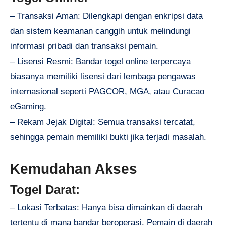
– Transaksi Aman: Dilengkapi dengan enkripsi data
dan sistem keamanan canggih untuk melindungi
informasi pribadi dan transaksi pemain.
– Lisensi Resmi: Bandar togel online terpercaya
biasanya memiliki lisensi dari lembaga pengawas
internasional seperti PAGCOR, MGA, atau Curacao
eGaming.
– Rekam Jejak Digital: Semua transaksi tercatat,
sehingga pemain memiliki bukti jika terjadi masalah.
Kemudahan Akses
Togel Darat:
– Lokasi Terbatas: Hanya bisa dimainkan di daerah
tertentu di mana bandar beroperasi. Pemain di daerah