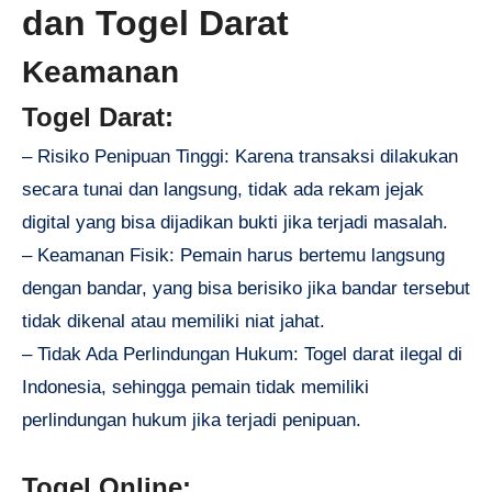
dan Togel Darat
Keamanan
Togel Darat:
– Risiko Penipuan Tinggi: Karena transaksi dilakukan
secara tunai dan langsung, tidak ada rekam jejak
digital yang bisa dijadikan bukti jika terjadi masalah.
– Keamanan Fisik: Pemain harus bertemu langsung
dengan bandar, yang bisa berisiko jika bandar tersebut
tidak dikenal atau memiliki niat jahat.
– Tidak Ada Perlindungan Hukum: Togel darat ilegal di
Indonesia, sehingga pemain tidak memiliki
perlindungan hukum jika terjadi penipuan.
Togel Online: