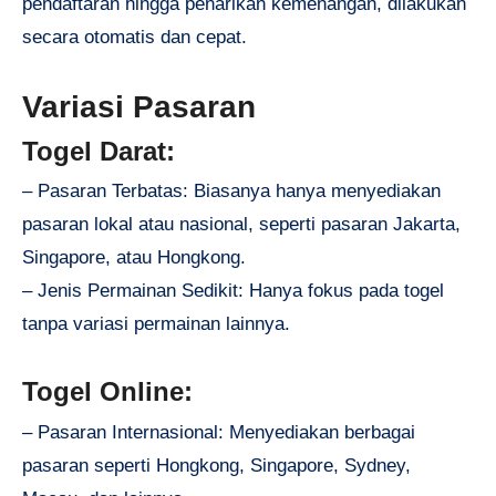
pendaftaran hingga penarikan kemenangan, dilakukan
secara otomatis dan cepat.
Variasi Pasaran
Togel Darat:
– Pasaran Terbatas: Biasanya hanya menyediakan
pasaran lokal atau nasional, seperti pasaran Jakarta,
Singapore, atau Hongkong.
– Jenis Permainan Sedikit: Hanya fokus pada togel
tanpa variasi permainan lainnya.
Togel Online:
– Pasaran Internasional: Menyediakan berbagai
pasaran seperti Hongkong, Singapore, Sydney,