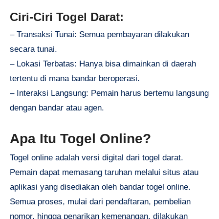
Ciri-Ciri Togel Darat:
– Transaksi Tunai: Semua pembayaran dilakukan
secara tunai.
– Lokasi Terbatas: Hanya bisa dimainkan di daerah
tertentu di mana bandar beroperasi.
– Interaksi Langsung: Pemain harus bertemu langsung
dengan bandar atau agen.
Apa Itu Togel Online?
Togel online adalah versi digital dari togel darat.
Pemain dapat memasang taruhan melalui situs atau
aplikasi yang disediakan oleh bandar togel online.
Semua proses, mulai dari pendaftaran, pembelian
nomor, hingga penarikan kemenangan, dilakukan