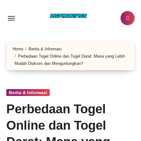
Skip
to
content
Home
Berita & Informasi
Perbedaan Togel Online dan Togel Darat: Mana yang Lebih
Mudah Diakses dan Menguntungkan?
Berita & Informasi
Perbedaan Togel
Online dan Togel