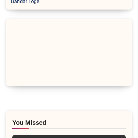
Bandar Togel
You Missed