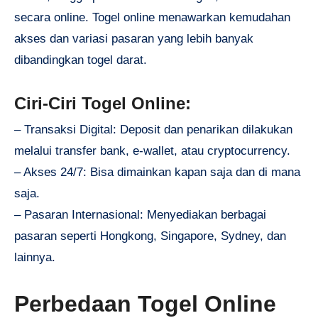
secara online. Togel online menawarkan kemudahan
akses dan variasi pasaran yang lebih banyak
dibandingkan togel darat.
Ciri-Ciri Togel Online:
– Transaksi Digital: Deposit dan penarikan dilakukan
melalui transfer bank, e-wallet, atau cryptocurrency.
– Akses 24/7: Bisa dimainkan kapan saja dan di mana
saja.
– Pasaran Internasional: Menyediakan berbagai
pasaran seperti Hongkong, Singapore, Sydney, dan
lainnya.
Perbedaan Togel Online