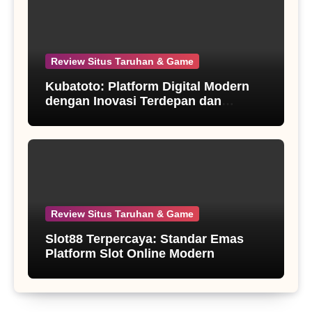
Review Situs Taruhan & Game
Kubatoto: Platform Digital Modern
dengan Inovasi Terdepan dan
Pengalaman Pengguna Optimal
Review Situs Taruhan & Game
Slot88 Terpercaya: Standar Emas
Platform Slot Online Modern