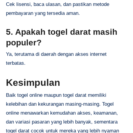
Cek lisensi, baca ulasan, dan pastikan metode
pembayaran yang tersedia aman.
5. Apakah togel darat masih
populer?
Ya, terutama di daerah dengan akses internet
terbatas.
Kesimpulan
Baik togel online maupun togel darat memiliki
kelebihan dan kekurangan masing-masing. Togel
online menawarkan kemudahan akses, keamanan,
dan variasi pasaran yang lebih banyak, sementara
togel darat cocok untuk mereka yang lebih nyaman