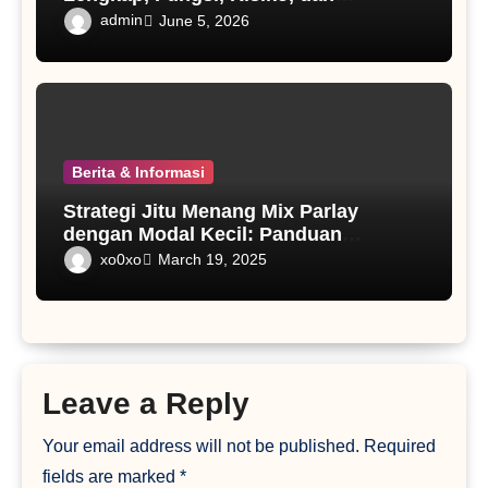
Alternatif yang Perlu Diketahui
admin
June 5, 2026
Berita & Informasi
Strategi Jitu Menang Mix Parlay
dengan Modal Kecil: Panduan
Lengkap untuk Pemula dan Pemain
xo0xo
March 19, 2025
Berpengalaman
Leave a Reply
Your email address will not be published.
Required
fields are marked
*